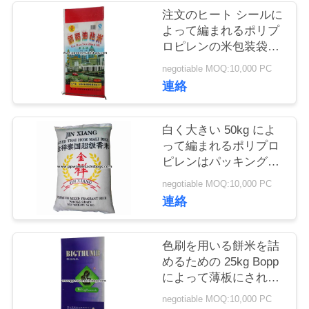
注文のヒート シールに
お
よって編まれるポリプ
ロピレンの米包装袋、
問
食糧パッキング袋
negotiable MOQ:10,000 PC
い
連絡
合
白く大きい 50kg によ
わ
って編まれるポリプロ
ピレンはパッキングの
せ
米袋のために 50 x 84
negotiable MOQ:10,000 PC
cm を袋に入れます
連絡
見
積
色刷を用いる餅米を詰
めるための 25kg Bopp
依
によって薄板にされる
農業袋
頼
negotiable MOQ:10,000 PC