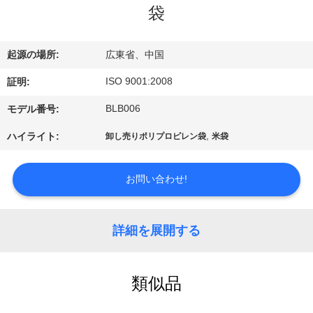
情
袋
報
起源の場所:
広東省、中国
会
ISO 9001:2008
証明:
社
BLB006
モデル番号:
案
,
ハイライト:
卸し売りポリプロピレン袋
米袋
内
お問い合わせ!
品
詳細を展開する
質
管
類似品
理