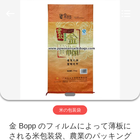
Copyright
©
2014
-
2026
Beijing
Silk
Road
ホ
Enterprise
Management
Services
Co.,LTD.
ー
All
Rights
Reserved.
ム
製
品
米の包装袋
企
金 Bopp のフィルムによって薄板に
業
される米包装袋、農業のパッキング