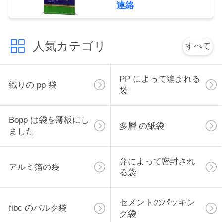
連絡
地
図
人気カテゴリ
すべて
PRIVACY
PP によって編まれる
織りの pp 袋
袋
POLICY
Bopp は袋を薄板にし
多層 の紙袋
ました
弁によって密封され
アルミ箔の袋
る袋
セメントのパッキン
fibc のバルク袋
グ袋