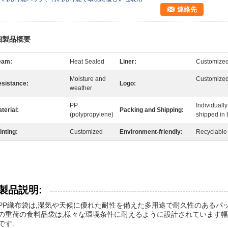
連絡先
細製品概要
eam:
Heat Sealed
Liner:
Customize
Moisture and
Customize
sistance:
Logo:
weather
PP
Individuall
terial:
Packing and Shipping:
(polypropylene)
shipped in 
inting:
Customized
Environment-friendly:
Recyclable
製品説明:
PP織布袋は,湿気や天候に優れた耐性を備えた多用途で耐久性のあるパ
の重荷の食料品袋は,様々な環境条件に耐えるように設計されています
です.