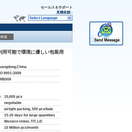
セールス＆サポート
見積依頼
-
Select Language
検索
利用可能で環境に優しい包装用
uangdong,China
SO 9001:2008
WB008
y:
10,000 pcs
negotiable
airtight packing, 500 pcs/bale
15-20 days for large quantities
Western Union, T/T, L/C
10 Million pcs/month