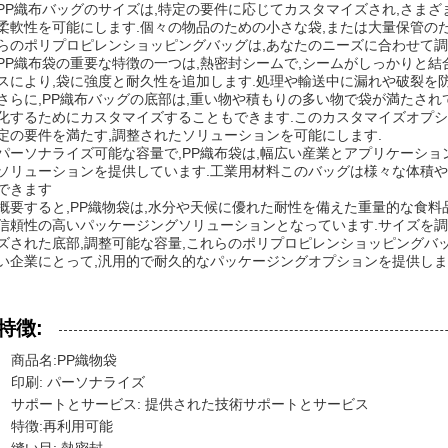
PP織布バッグのサイズは,特定の要件に応じてカスタマイズされ,さま
柔軟性を可能にします.個々の物品のための小さな袋,または大量保管の
らのポリプロピレンショッピングバッグは,あなたのニーズに合わせて調
PP織布袋の重要な特徴の一つは,熱密封シームで,シームがしっかりと
スにより,袋に強度と耐久性を追加します.処理や輸送中に漏れや破裂を防
さらに,PP織布バッグの底部は,重い物や積もりの多い物で袋が満たさ
化するためにカスタマイズすることもできます.このカスタマイズオプシ
定の要件を満たす,調整されたソリューションを可能にします.
パーソナライズ可能な容量で,PP織布袋は,幅広い産業とアプリケーシ
ソリューションを提供しています.工業用材料このバッグは様々な体積
できます
概要すると,PP織物袋は,水分や天候に優れた耐性を備えた重量的な食料
信頼性の高いパッケージングソリューションとなっています.サイズを調
ズされた底部,調整可能な容量,これらのポリプロピレンショッピングバ
い企業にとって,汎用的で耐久的なパッケージングオプションを提供します
特徴:
商品名:PP織物袋
印刷: パーソナライズ
サポートとサービス: 提供された技術サポートとサービス
特徴:再利用可能