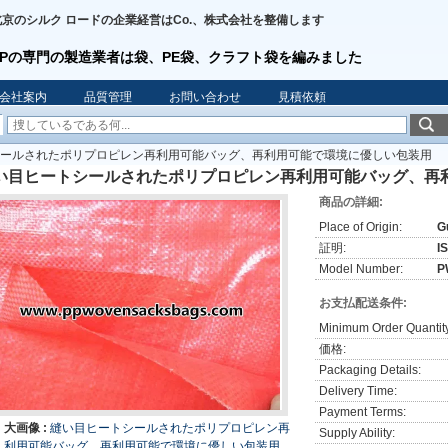
北京のシルク ロードの企業経営はCo.、株式会社を整備します
PPの専門の製造業者は袋、PE袋、クラフト袋を編みました
会社案内
品質管理
お問い合わせ
見積依頼
ールされたポリプロピレン再利用可能バッグ、再利用可能で環境に優しい包装用
い目ヒートシールされたポリプロピレン再利用可能バッグ、再
商品の詳細:
Place of Origin:
G
証明:
I
Model Number:
P
お支払配送条件:
Minimum Order Quantit
価格:
Packaging Details:
Delivery Time:
Payment Terms:
大画像 :
縫い目ヒートシールされたポリプロピレン再
Supply Ability:
利用可能バッグ、再利用可能で環境に優しい包装用