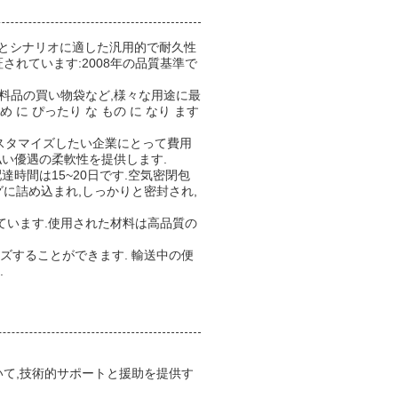
の機会とシナリオに適した汎用的で耐久性
証されています:2008年の品質基準で
食料品の買い物袋など,様々な用途に最
ため に ぴったり な もの に なり ます
カスタマイズしたい企業にとって費用
支払い優遇の柔軟性を提供します.
達時間は15~20日です.空気密閉包
グに詰め込まれ,しっかりと密封され,
ています.使用された材料は高品質の
ズすることができます. 輸送中の便
.
いて,技術的サポートと援助を提供す