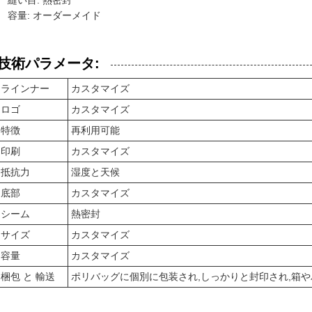
縫い目: 熱密封
容量: オーダーメイド
技術パラメータ:
ラインナー
カスタマイズ
ロゴ
カスタマイズ
特徴
再利用可能
印刷
カスタマイズ
抵抗力
湿度と天候
底部
カスタマイズ
シーム
熱密封
サイズ
カスタマイズ
容量
カスタマイズ
梱包 と 輸送
ポリバッグに個別に包装され,しっかりと封印され,箱