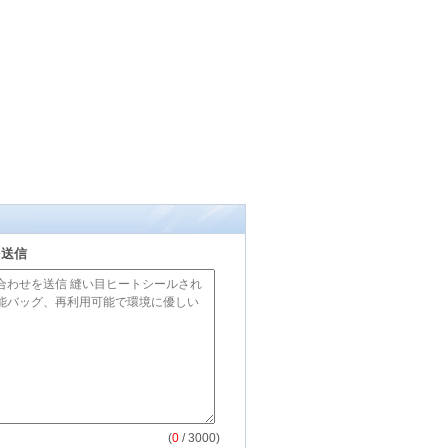
を送信
(
0
/ 3000)