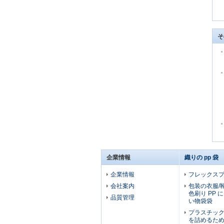
そ
企業情報
織りの pp 袋
企業情報
フレックスプ
会社案内
包装の衣服/
色刷り PP
品質管理
い物袋袋
プラスチック
を詰めるた