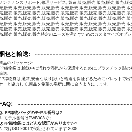
メンテナンスサポート,修理サービス, 製造,販売,販売,販売,販売,販売,販売,
売,販売,販売,販売,販売,販売,販売,販売,販売,販売,販売,販売,販売,販売,販
売,販売,販売,販売,販売,販売,販売,販売,販売,販売,販売,販売,販売,販売,販
売,販売,販売,販売,販売,販売,販売,販売,販売,販売,販売,販売,販売,販売,販
売,販売,販売,販売,販売,販売,販売,販売,販売,販売,販売,販売,販売,販売,販
売,販売,販売,販売,販売,販売,販売,販売,販売,販売,販売,販売,販売,販売,販
売,販売,販売,販売,販売特定のニーズを満たすためのカスタマイズオプシ
梱包と輸送:
商品のパッケージ:
PP織物袋は,輸送中に汚れや湿気から保護するために,プラスチック製の
輸送:
PP織物袋は,通常,安全な取り扱いと輸送を保証するためにパレットで出
ナーと協力して,商品を希望の場所に間に合うようにします..
FAQ:
Q: PP織物バッグのモデル番号は?
A: モデル番号はPWB008です
Q:PP織物袋にはどんな認証がありますか?
A: 袋はISO 9001で認証されています.2008.