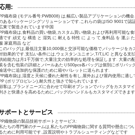
応用:
PP織布袋 (モデル番号:PWB008) は,幅広い製品アプリケーション
のあるパッケージングソリューションです.これらの袋はISO 9001で認
広東で製造されています中国
PP織布袋は,食料品の買い物袋,カスタム買い物袋,および再利用可能な
適です.頑丈 な 構造 と 湿気 に 耐える 特性 に よっ て,食料品 を 運ぶ 
服 家庭用品 など
このバッグは,最低注文量10,000個と交渉可能な価格で,パッケージを
対効果的です.支払い条件には,ウェスタンユニオン,T/T,L/C と異なる
供給能力は月1千万個で,大量注文の効率的な処理を保証します. 大量の配
装を含む包装の詳細と,バールあたり500pcs各バッグは個別にポリバッ
輸送中に追加的な保護のために箱やパレットに送られます.
PP織布袋は,湿度と天候に優れた耐性を有し,屋外および屋内使用に適し
PP (ポリプロピレン),耐久性と強さで知られています.
顧客は,ブランドニーズに合わせて印刷オプションでバッグをカスタマイ
利さと快適さを高めるために,バッグのハンドルもカスタマイズできます
サポートとサービス
PP織物袋の製品技術サポートとサービス:
私たちの専門家のチームは,私たちのPP織物袋に関する質問や懸念につ
るために利用可能です.,設置説明やトラブルシューティングなどです