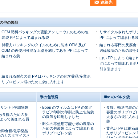
の他の製品
OEM 肥料パッキングの硫酸アンモニウムのための包
リサイクルされたポリ
装袋 PP によって編まれる袋
PP によって編まれる
付着力パッキングのタイルのために防水 OEM 及び
編まれる専門の反腐食 
ODM の再使用可能な上塗を施してある PP によって
過硫酸塩のための袋を
編まれる袋
白い PP によって編まれ
グによって編まれるポ
引き裂きます
編まれる耐久の青 PP はパッキングの化学薬品/産業ポ
リプロピレン袋のために袋に入れます
米の包装袋
fibc のバルク袋
リント PP織物袋
Bopp のフィルムは PP の米グ
食糧、輸送包装の
ラビア印刷の印刷と防止包装袋
容量のポリプロピレン
靴/食糧のための多
の湿気を印刷しました
大きさの袋に入れま
 によって編まれる買
袋
耐久の再使用可能な米の農業の
ための包装袋によって編まれる
黄色い PP は鉱石
餌/食糧/化学薬品
ポリプロピレン袋
たポリプロピレン F
めのカスタマイズさ
ジャンボ袋のため