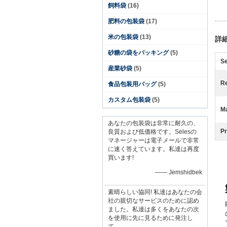
飼料袋
(16)
肥料の包装袋
(17)
米の包装袋
(13)
詳
砂糖の袋をパッキング
(5)
S
産業砂袋
(5)
Re
食品包装用バッグ
(5)
カスタム包装袋
(5)
Ma
あなたの包装袋は非常に耐久の、
Pr
良質および低価格です。Selesの
マネージャーは電子メールで非常
に速く答えています。私達は再度
買います!
—— Jemshidbek
素晴らしい協同! 私達はあなたの会
社の親切なサービスのために認め
ました。私達は多くをあなたの次
を使用に先に見るために発注し
て。