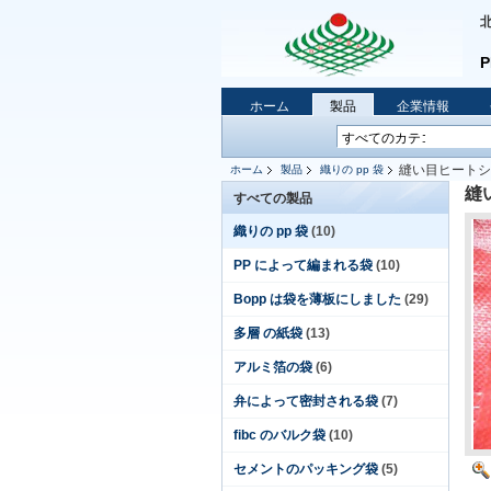
ホーム
製品
企業情報
縫い目ヒートシ
ホーム
製品
織りの pp 袋
縫
すべての製品
織りの pp 袋
(10)
PP によって編まれる袋
(10)
Bopp は袋を薄板にしました
(29)
多層 の紙袋
(13)
アルミ箔の袋
(6)
弁によって密封される袋
(7)
fibc のバルク袋
(10)
セメントのパッキング袋
(5)