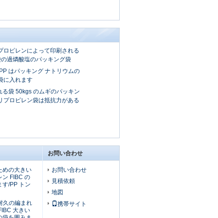
プロピレンによって印刷される
袋の過燐酸塩のパッキング袋
PP はパッキング ナトリウムの
袋に入れます
る袋 50kgs のムギのパッキン
リプロピレン袋は抵抗力がある
お問い合わせ
ための大きい
お問い合わせ
 FIBC の
見積依頼
す/PP トン
地図
/耐久の編まれ
携帯サイト
IBC 大きい
の袋を囲みま