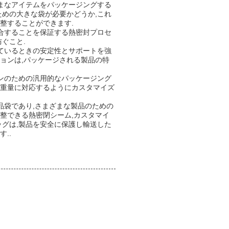
ざまなアイテムをパッケージングする
ための大きな袋が必要かどうか,これ
整することができます.
結合することを保証する熱密封プロセ
ぐこと.
れているときの安定性とサポートを強
ョンは,パッケージされる製品の特
ョンのための汎用的なパッケージング
や重量に対応するようにカスタマイズ
品袋であり,さまざまな製品のための
整できる熱密閉シーム,カスタマイ
ッグは,製品を安全に保護し輸送した
..